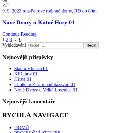
09
Zář
9. 9. 2023
jrous
Patrové rodinné domy
,
RD do 80m
Nové Dvory u Kutné Hory 01
Continue Reading
1
2
3
…
6
Vyhledávání
Nejnovější příspěvky
Stan u Hlinska 01
Křižanov 01
Hřiště 01
Lhotka u Žďáru nad Sázavou 01
Nové Dvory u Velké Losenice 01
Nejnovější komentáře
RYCHLÁ NAVIGACE
DOMŮ
PROJEKČNÍ ATELIÉR