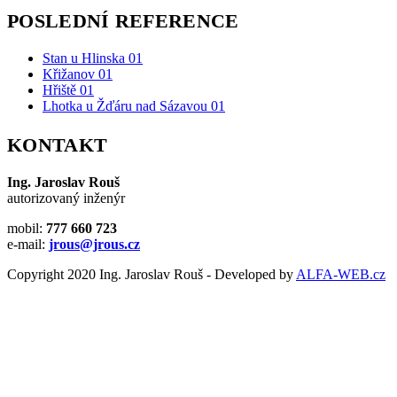
POSLEDNÍ REFERENCE
Stan u Hlinska 01
Křižanov 01
Hřiště 01
Lhotka u Žďáru nad Sázavou 01
KONTAKT
Ing. Jaroslav Rouš
autorizovaný inženýr
mobil:
777 660 723
e-mail:
jrous@jrous.cz
Copyright 2020 Ing. Jaroslav Rouš - Developed by
ALFA-WEB.cz