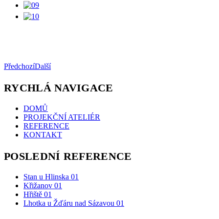
Předchozí
Další
RYCHLÁ NAVIGACE
DOMŮ
PROJEKČNÍ ATELIÉR
REFERENCE
KONTAKT
POSLEDNÍ REFERENCE
Stan u Hlinska 01
Křižanov 01
Hřiště 01
Lhotka u Žďáru nad Sázavou 01