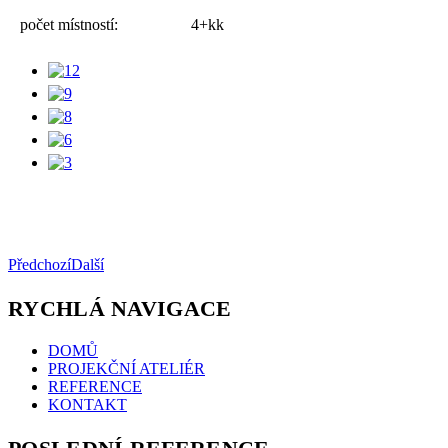
počet místností:
4+kk
Předchozí
Další
RYCHLÁ NAVIGACE
DOMŮ
PROJEKČNÍ ATELIÉR
REFERENCE
KONTAKT