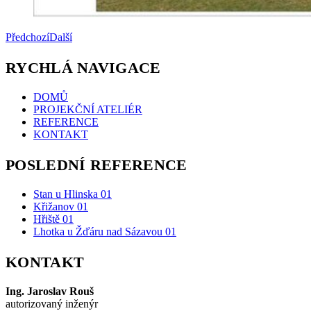
Předchozí
Další
RYCHLÁ NAVIGACE
DOMŮ
PROJEKČNÍ ATELIÉR
REFERENCE
KONTAKT
POSLEDNÍ REFERENCE
Stan u Hlinska 01
Křižanov 01
Hřiště 01
Lhotka u Žďáru nad Sázavou 01
KONTAKT
Ing. Jaroslav Rouš
autorizovaný inženýr