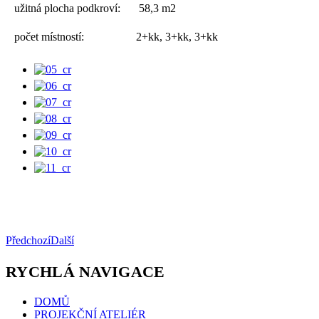
užitná plocha podkroví:
58,3 m2
počet místností:
2+kk, 3+kk, 3+kk
Předchozí
Další
RYCHLÁ NAVIGACE
DOMŮ
PROJEKČNÍ ATELIÉR