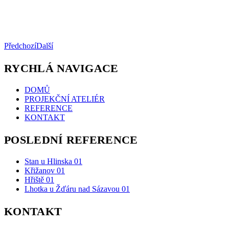
Předchozí
Další
RYCHLÁ NAVIGACE
DOMŮ
PROJEKČNÍ ATELIÉR
REFERENCE
KONTAKT
POSLEDNÍ REFERENCE
Stan u Hlinska 01
Křižanov 01
Hřiště 01
Lhotka u Žďáru nad Sázavou 01
KONTAKT