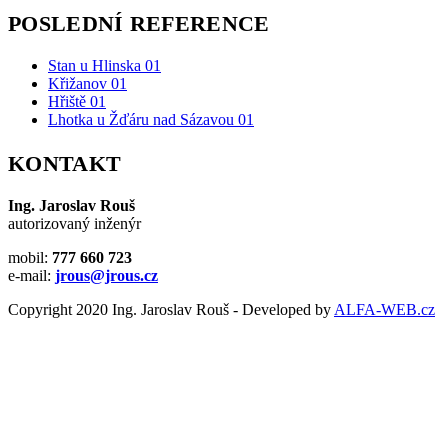
POSLEDNÍ REFERENCE
Stan u Hlinska 01
Křižanov 01
Hřiště 01
Lhotka u Žďáru nad Sázavou 01
KONTAKT
Ing. Jaroslav Rouš
autorizovaný inženýr
mobil:
777 660 723
e-mail:
jrous@jrous.cz
Copyright 2020 Ing. Jaroslav Rouš - Developed by
ALFA-WEB.cz