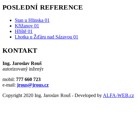
POSLEDNÍ REFERENCE
Stan u Hlinska 01
Křižanov 01
Hřiště 01
Lhotka u Žďáru nad Sázavou 01
KONTAKT
Ing. Jaroslav Rouš
autorizovaný inženýr
mobil:
777 660 723
e-mail:
jrous@jrous.cz
Copyright 2020 Ing. Jaroslav Rouš - Developed by
ALFA-WEB.cz