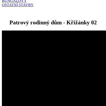
BUNGALOVY
OSTATNÍ STAVBY
Patrový rodinný dům - Křižánky 02