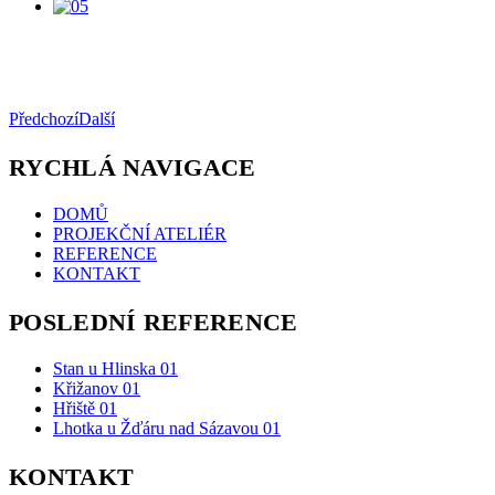
Předchozí
Další
RYCHLÁ NAVIGACE
DOMŮ
PROJEKČNÍ ATELIÉR
REFERENCE
KONTAKT
POSLEDNÍ REFERENCE
Stan u Hlinska 01
Křižanov 01
Hřiště 01
Lhotka u Žďáru nad Sázavou 01
KONTAKT